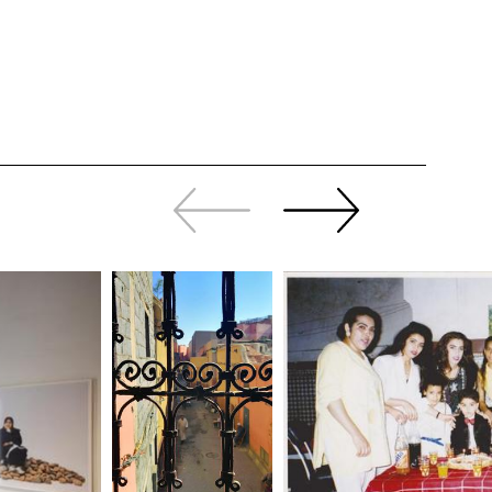
Revenir
continuer
en
à
arrière
swiper