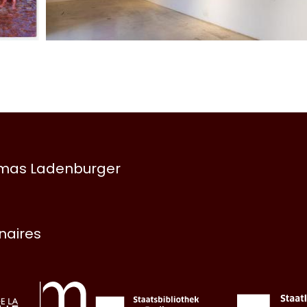
omas Ladenburger
enaires