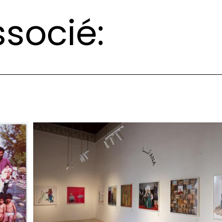
socié: