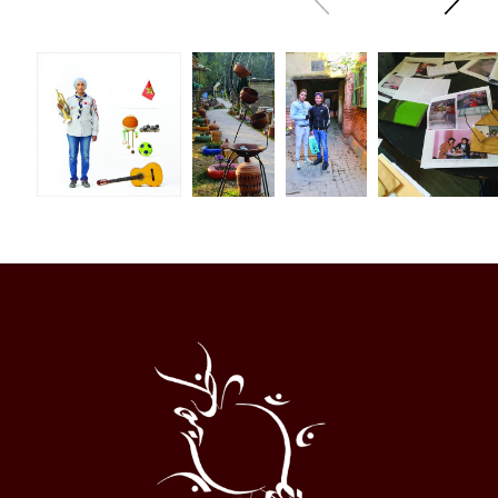
en
à
arrière
swiper
Al
Halqa