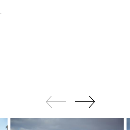
.
Zurück
Weiter
sliden
sliden