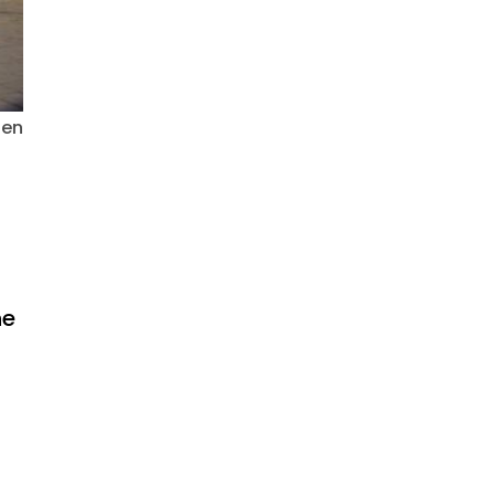
ten
ne