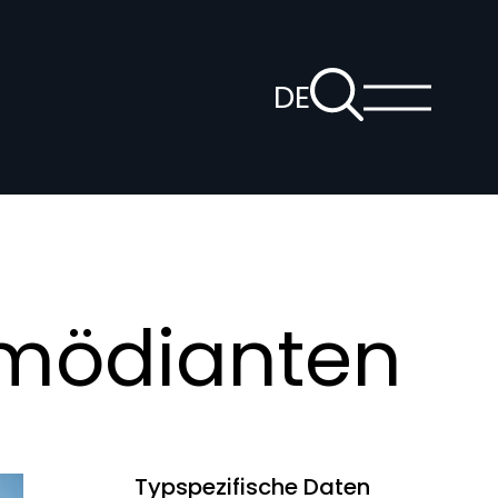
Zur
DE
Suchseite
Hauptm
Sprachnaviga
anzeige
öffnen
omödianten
Typspezifische Daten