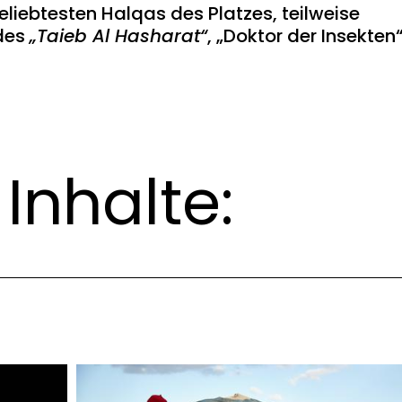
liebtesten Halqas des Platzes, teilweise
 des
„Taieb Al Hasharat“
, „Doktor der Insekten“
Inhalte: