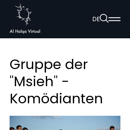
Al
Halqa
Zur
DE
Haup
Suchseite
Sprachnav
anzei
öffnen
Gruppe der
"Msieh" -
Komödianten