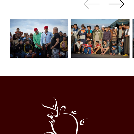
Zurück
Weiter
sliden
sliden
Al
Halqa