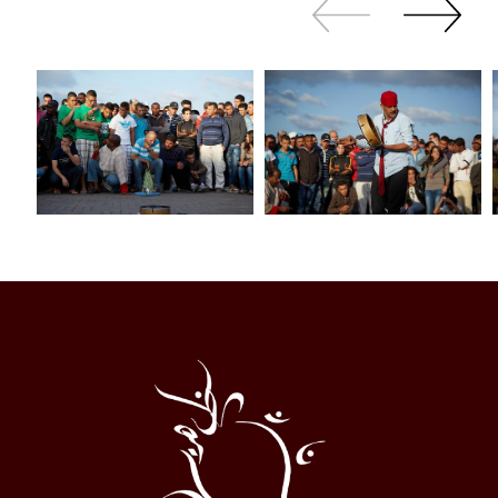
Zurück
Weiter
sliden
sliden
Al
Halqa