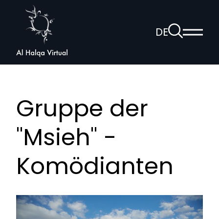
Al
Halqa
Zur
DE
Haup
Suchseite
Sprachnav
anzei
öffnen
Gruppe der
"Msieh" -
Komödianten