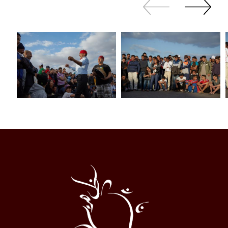
Zurück
Weiter
sliden
sliden
Al
Halqa