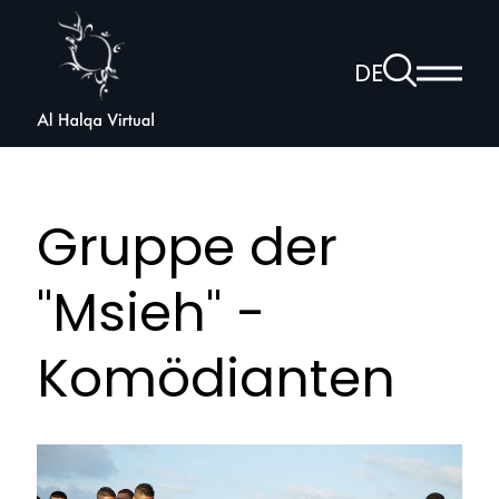
Al
Halqa
Zur
DE
Haup
Suchseite
Sprachnav
anzei
öffnen
Gruppe der
"Msieh" -
Komödianten