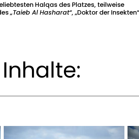
liebtesten Halqas des Platzes, teilweise
 des
„Taieb Al Hasharat“
, „Doktor der Insekten“
Inhalte: