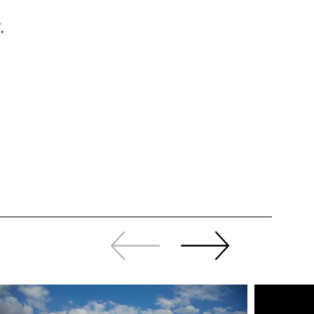
.
Zurück
Weiter
sliden
sliden