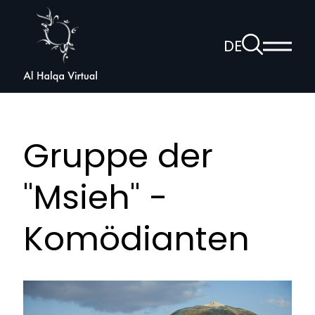
Al
Halqa
Zur
DE
Haup
Suchseite
Sprachnav
anzei
öffnen
Gruppe der
"Msieh" -
Komödianten