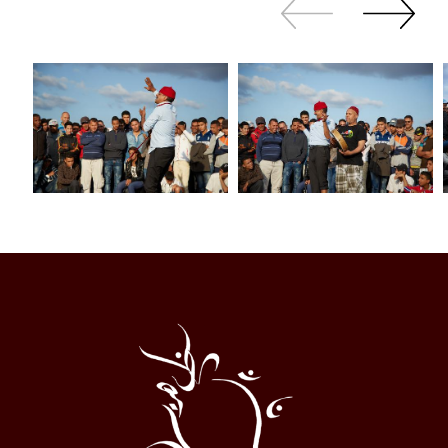
Zurück
Weiter
sliden
sliden
Al
Halqa