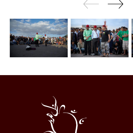
Zurück
Weiter
sliden
sliden
Al
Halqa