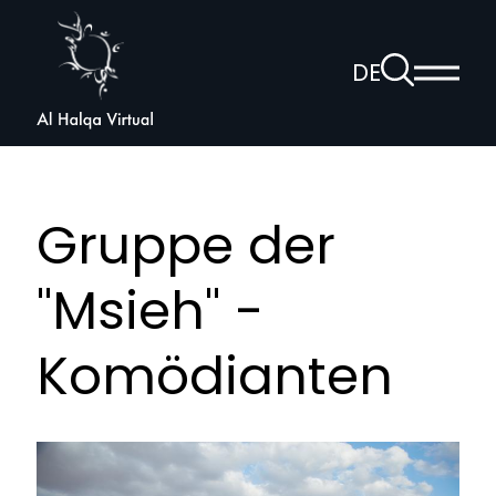
Al
Halqa
Zur
DE
Haup
Suchseite
Sprachnav
anzei
öffnen
Gruppe der
"Msieh" -
Komödianten