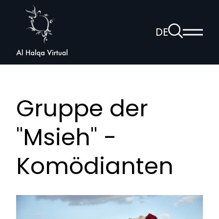
Al
Halqa
Zur
DE
Haup
Suchseite
Sprachnav
anzei
öffnen
Gruppe der
"Msieh" -
Komödianten