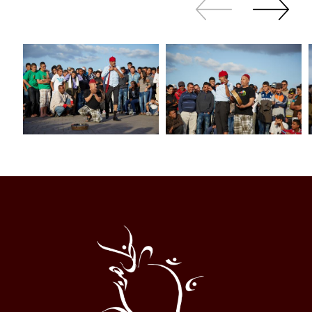
Zurück
Weiter
sliden
sliden
Al
Halqa