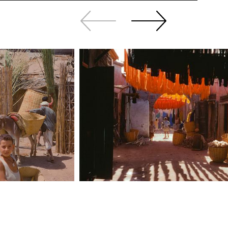
Revenir
continuer
en
à
arrière
swiper