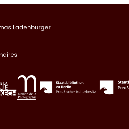
omas Ladenburger
enaires