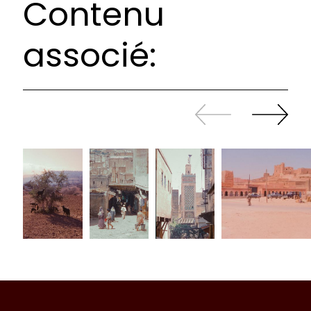
Contenu
associé:
Revenir
continuer
en
à
arrière
swiper