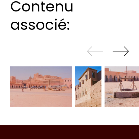
Contenu
associé:
Revenir
continuer
en
à
arrière
swiper