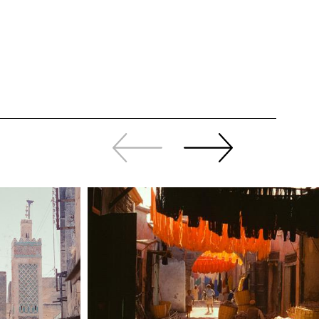
Revenir
continuer
en
à
arrière
swiper