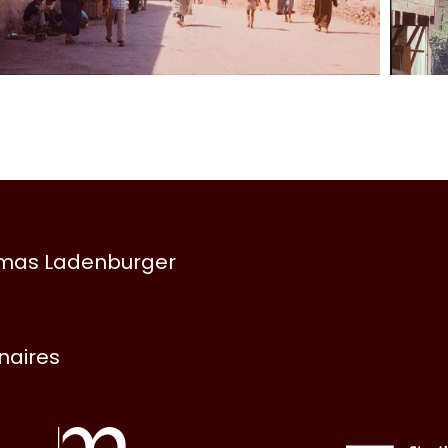
omas Ladenburger
enaires