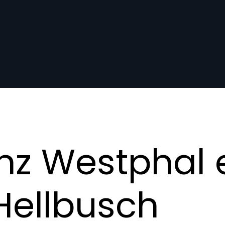
nz Westphal e
Hellbusch