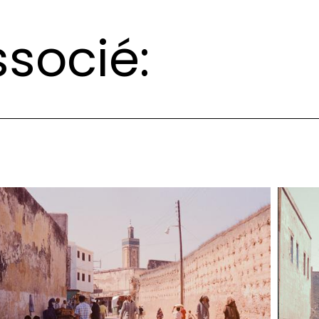
socié: