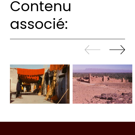
Contenu
associé:
Revenir
continuer
en
à
arrière
swiper