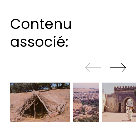
Contenu
associé:
Revenir
continuer
en
à
arrière
swiper