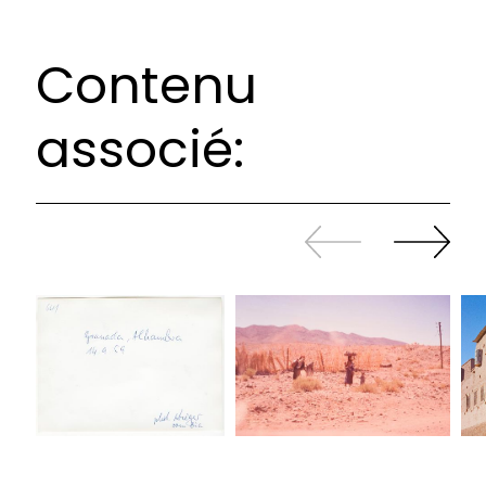
Contenu
associé:
Revenir
continuer
en
à
arrière
swiper