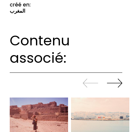
créé en:
المغرب
Contenu
associé:
Revenir
continuer
en
à
arrière
swiper