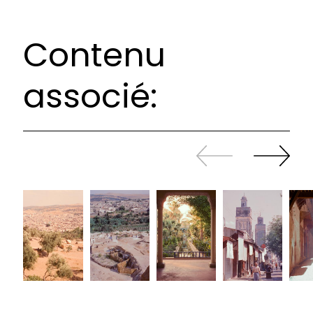
Contenu
associé:
Revenir
continuer
en
à
arrière
swiper