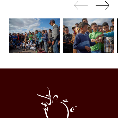
Zurück
Weiter
sliden
sliden
Al
Halqa