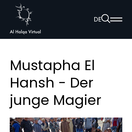
Al
Halqa
Zur
DE
Haup
Suchseite
Sprachnav
anzei
öffnen
Mustapha El
Hansh - Der
junge Magier