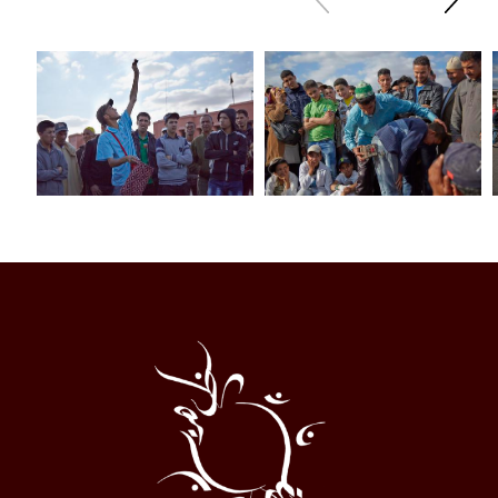
sliden
sliden
Al
Halqa