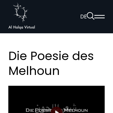
Al
Halqa
Zur
DE
Haup
Suchseite
Sprachnav
anzei
öffnen
Die Poesie des
Melhoun
Die
Poesie