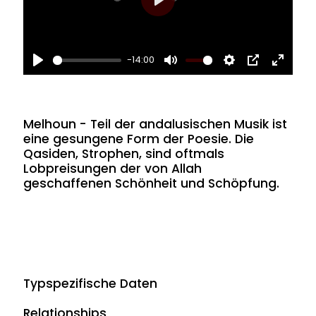
des
Play
Melhoun
-14:00
Play
Mute
Settings
PIP
Enter
fullsc
Melhoun - Teil der andalusischen Musik ist
eine gesungene Form der Poesie. Die
Qasiden, Strophen, sind oftmals
Lobpreisungen der von Allah
geschaffenen Schönheit und Schöpfung.
Typspezifische Daten
Relationships