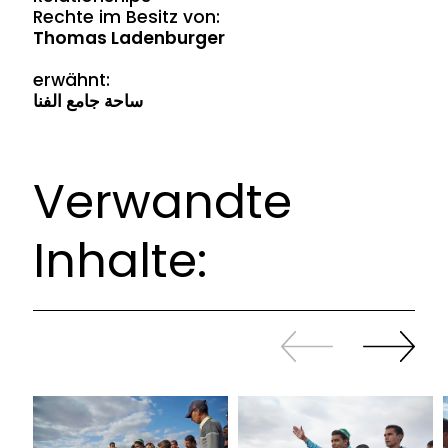
Rechte im Besitz von:
Thomas Ladenburger
erwähnt:
ساحة جامع الفنا
Verwandte
Inhalte:
Zurück
Weiter
sliden
sliden