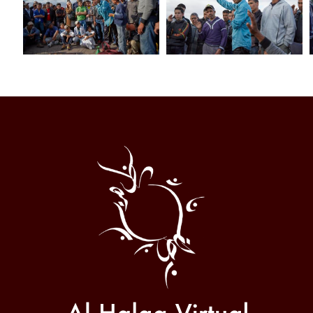
Al
Halqa