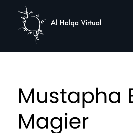
Al
Halqa
Mustapha E
Magier