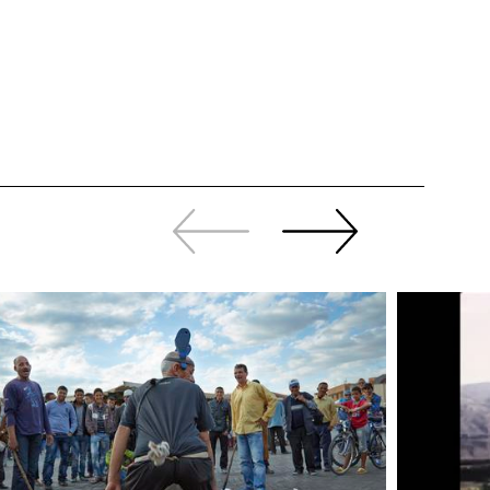
Zurück
Weiter
sliden
sliden