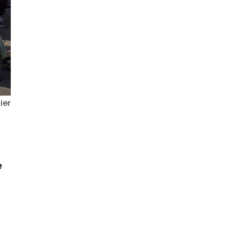
ier
e