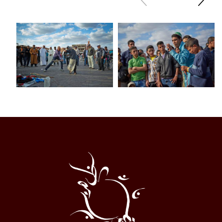
sliden
sliden
Al
Halqa