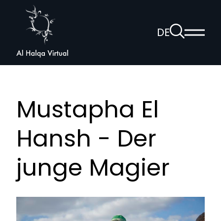
Al
Halqa
Zur
DE
Haup
Suchseite
Sprachnav
anzei
öffnen
Mustapha El
Hansh - Der
junge Magier