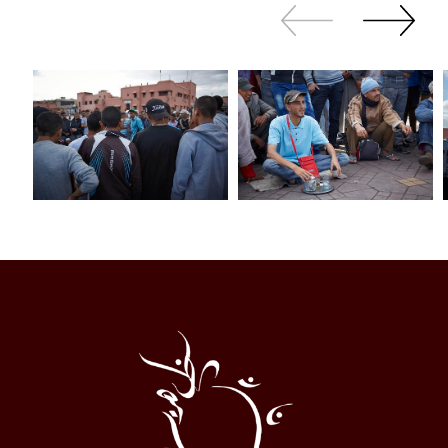
Zurück
Weiter
sliden
sliden
Al
Halqa