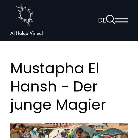
Al
Halqa
Zur
DE
Haup
Suchseite
Sprachnav
anzei
öffnen
Mustapha El
Hansh - Der
junge Magier