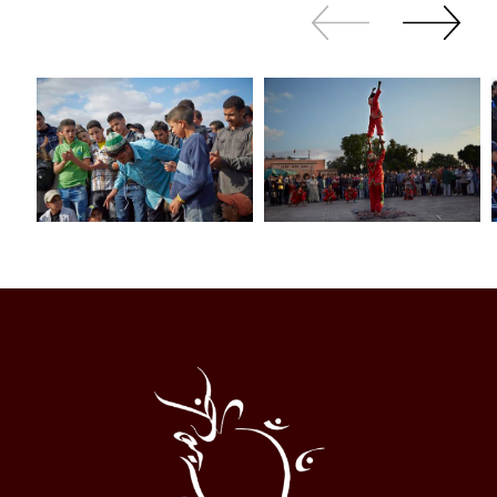
Zurück
Weiter
sliden
sliden
Al
Halqa