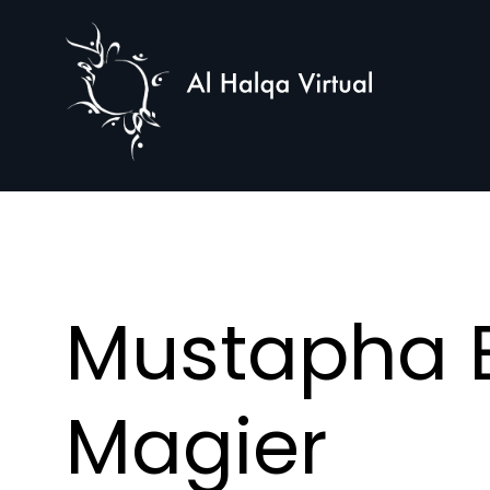
Al
Halqa
Mustapha E
Magier