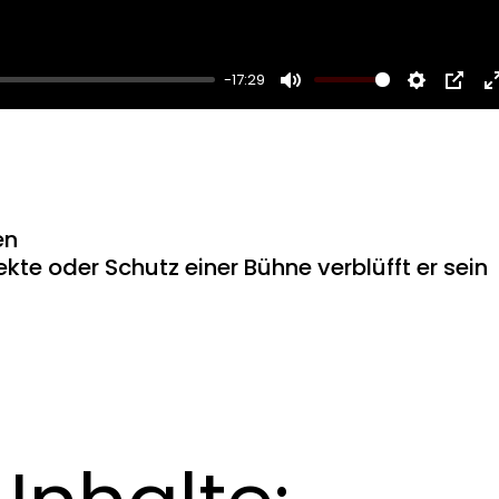
-17:29
Mute
Setting
PIP
ten
ekte oder Schutz einer Bühne verblüfft er sein