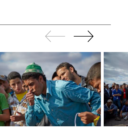
Zurück
Weiter
sliden
sliden