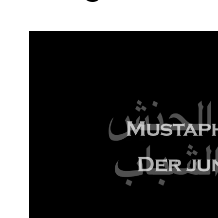
Mustapha
El
Hansh
-
Der
junge
Magier