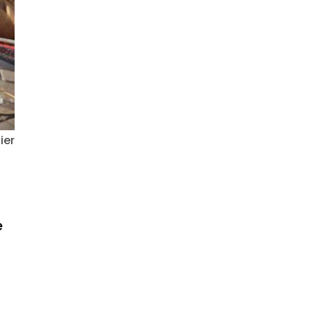
ier
e