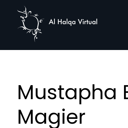
Al
Halqa
Mustapha E
Magier