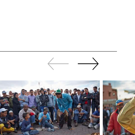
Zurück
Weiter
sliden
sliden