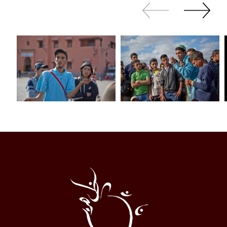
Revenir
continuer
en
à
arrière
swiper
Al
Halqa