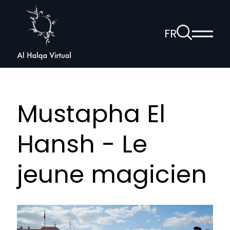
Al
Halqa
À
FR
Affich
la
ouvrir
le
page
la
menu
de
princi
navigation
recherche
vocale
Mustapha El
Hansh - Le
jeune magicien