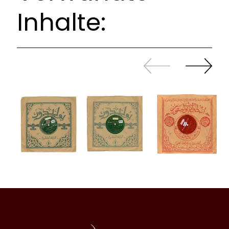
Inhalte:
Zurück
Weiter
sliden
sliden
Al