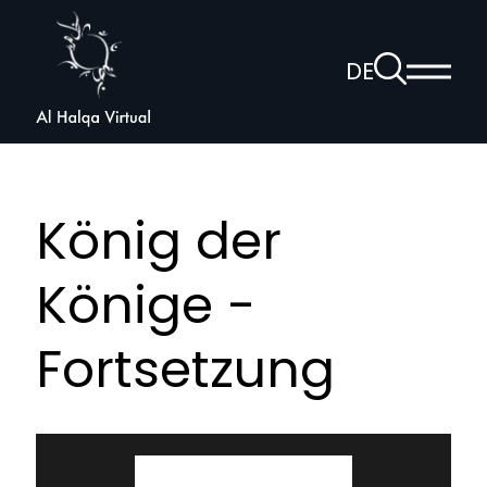
Al
Halqa
Zur
DE
Haup
Suchseite
Sprachnav
anzei
öffnen
König der
Könige -
Fortsetzung