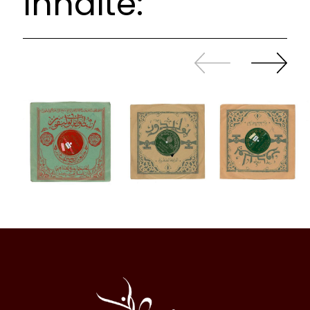
Inhalte:
Zurück
Weiter
sliden
sliden
Al
Halqa