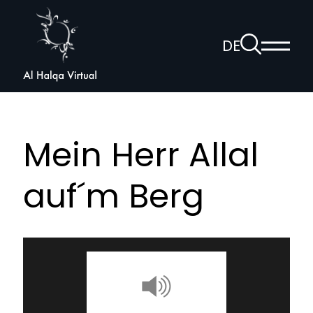
Al
Halqa
Zur
DE
Haup
Suchseite
Sprachnav
anzei
öffnen
Mein Herr Allal
auf´m Berg