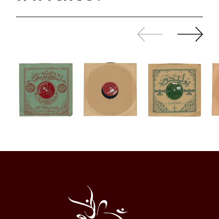
Zurück
Weiter
sliden
sliden
Al
Halqa