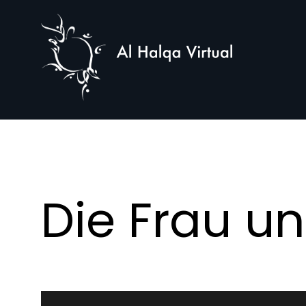
Al
Halqa
Die Frau u