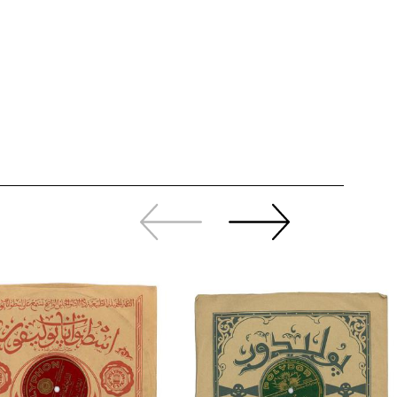
Zurück
Weiter
sliden
sliden