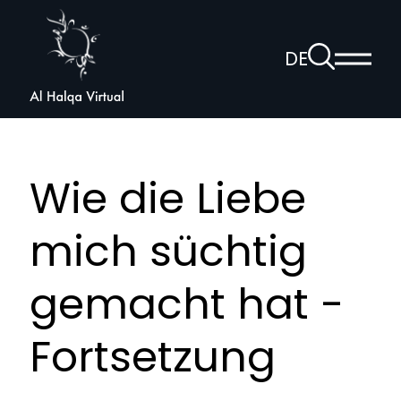
Al
Halqa
Zur
DE
Haup
Suchseite
Sprachnav
anzei
öffnen
Wie die Liebe
mich süchtig
gemacht hat -
Fortsetzung