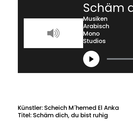
Schäm di
Musiken
Arabisch
Mono
Studios
Play
Künstler: Scheich M´hemed El Anka
Titel: Schäm dich, du bist ruhig