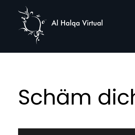
Al
Halqa
Schäm dich,