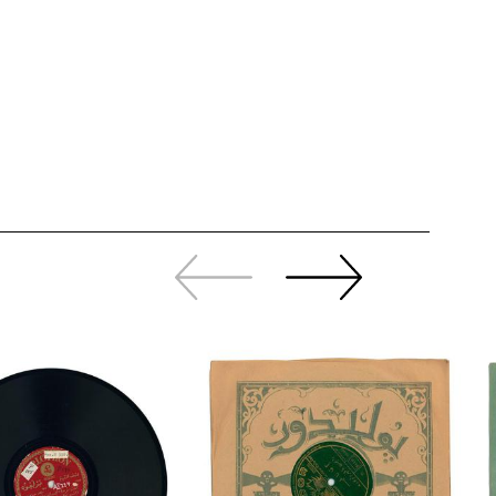
Zurück
Weiter
sliden
sliden