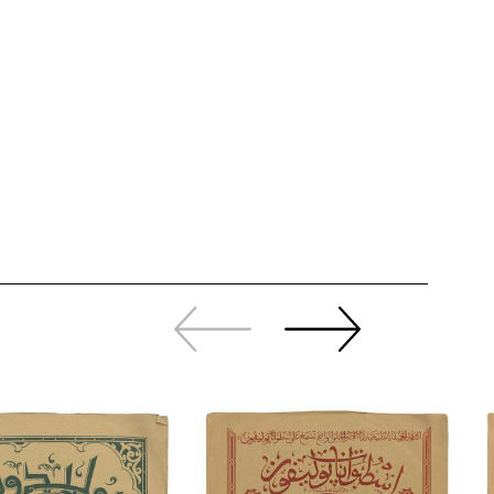
Zurück
Weiter
sliden
sliden