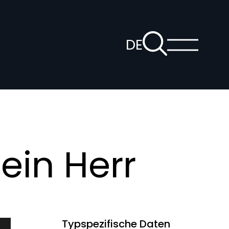
Zur
DE
Suchseite
Hauptm
Sprachnaviga
anzeige
öffnen
ein Herr
Typspezifische Daten