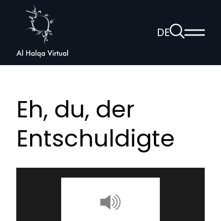
Al
Halqa
Zur
DE
Haup
Suchseite
Sprachnav
anzei
öffnen
Eh, du, der
Entschuldigte