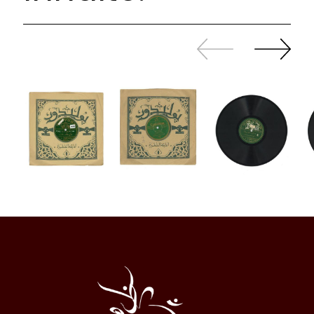
Zurück
Weiter
sliden
sliden
Al
Halqa