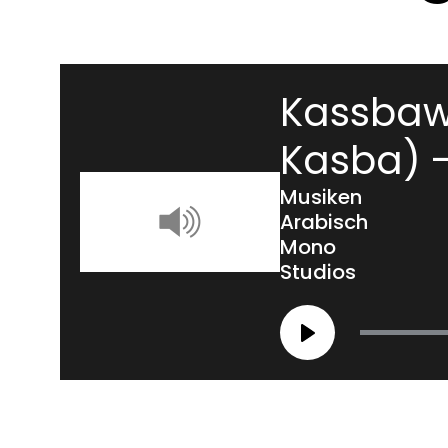
Kassbawi
Kasba) -
Musiken
Arabisch
Mono
Studios
Play