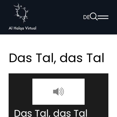
Al
Halqa
Zur
DE
Haup
Suchseite
Sprachnav
anzei
öffnen
Das Tal, das Tal
Das Tal, das Tal