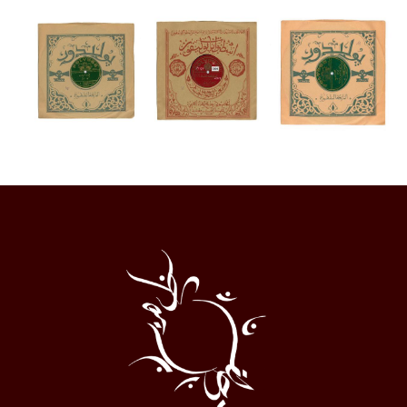
Al
Halqa