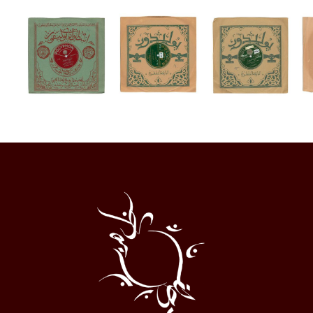
Al
Halqa