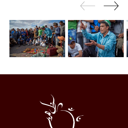
Revenir
continuer
en
à
arrière
swiper
Al
Halqa