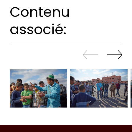
Contenu
associé:
Revenir
continuer
en
à
arrière
swiper