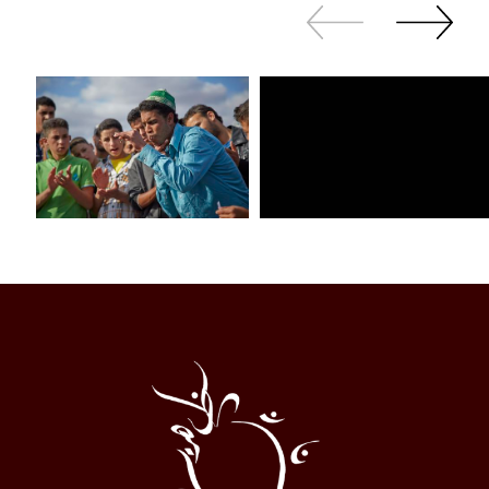
Revenir
continuer
en
à
arrière
swiper
Al
Halqa