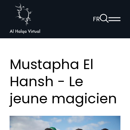
Al
Halqa
À
FR
Affich
la
ouvrir
le
page
la
menu
de
princi
navigation
recherche
vocale
Mustapha El
Hansh - Le
jeune magicien