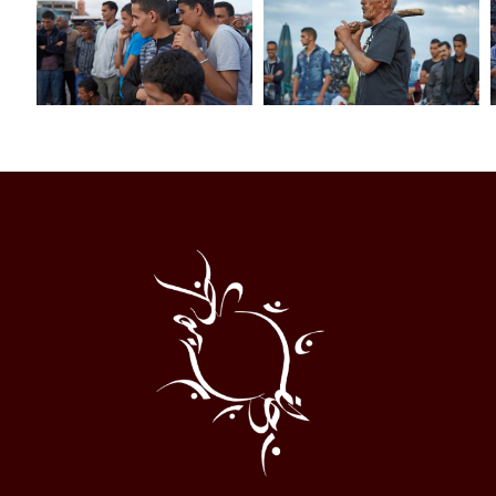
Al
Halqa