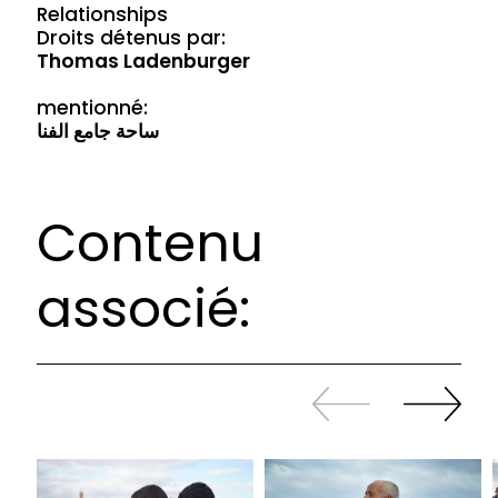
Relationships
Droits détenus par:
Thomas Ladenburger
mentionné:
ساحة جامع الفنا
Contenu
associé:
Revenir
continuer
en
à
arrière
swiper