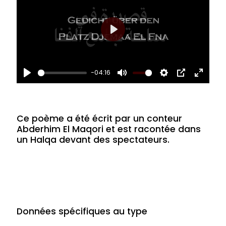
sur
la
Play
place
Jemaa
-04:16
Play
Mute
Settings
PIP
Enter
El
fullsc
Fna
Ce poème a été écrit par un conteur
Abderhim El Maqori et est racontée dans
un Halqa devant des spectateurs.
Données spécifiques au type