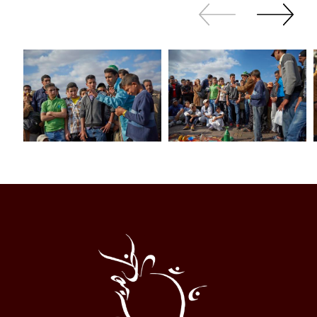
Revenir
continuer
en
à
arrière
swiper
Al
Halqa