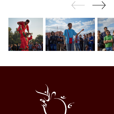
Revenir
continuer
en
à
arrière
swiper
Al
Halqa