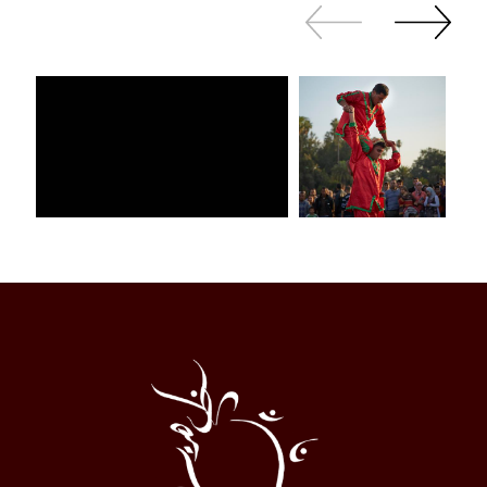
Revenir
continuer
en
à
arrière
swiper
Al
Halqa