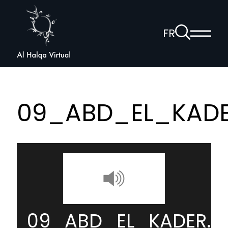
Al
Halqa
À
FR
Affich
la
ouvrir
le
page
la
menu
de
princi
navigation
recherche
vocale
09_ABD_EL_KAD
09_ABD_EL_KADER.