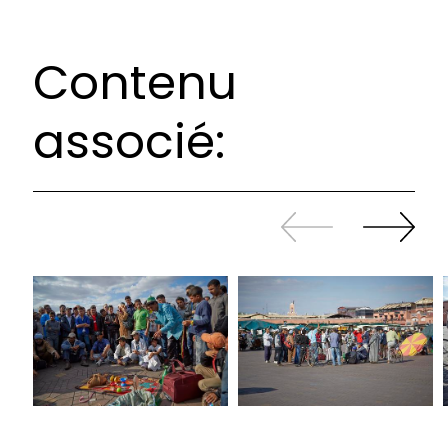
Contenu
associé:
Revenir
continuer
en
à
arrière
swiper