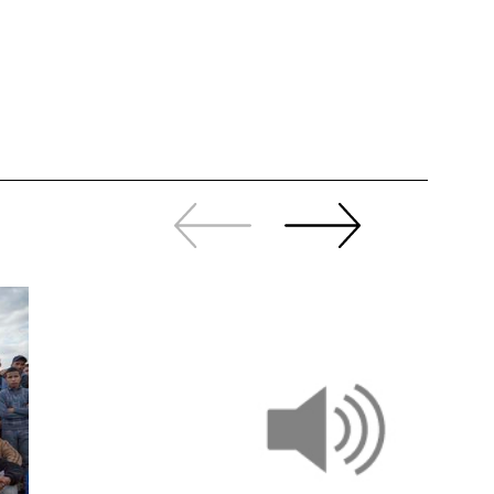
Revenir
continuer
en
à
arrière
swiper