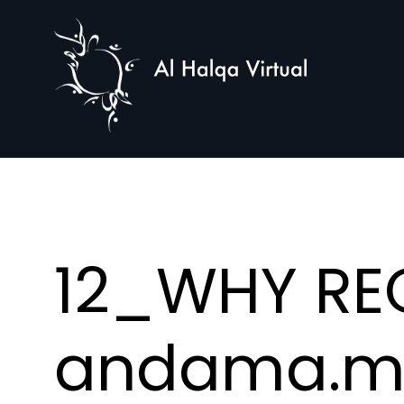
Al
Halqa
12_WHY RE
andama.m