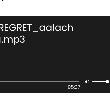
REGRET_aalach
.mp3
05:37
Mute