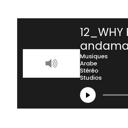
12_WHY 
andama
Musiques
Arabe
Stéréo
Studios
Play