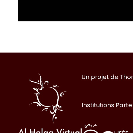
Al
Un projet de Th
Halqa
Institutions Part