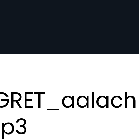
GRET_aalach
p3