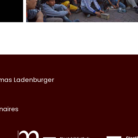
omas Ladenburger
enaires