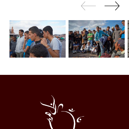
Revenir
continuer
en
à
arrière
swiper
Al
Halqa